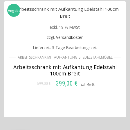
Angebot!
exkl. 19 % MwSt.
zzgl.
Versandkosten
Lieferzeit:
3 Tage Bearbeitungszeit
,
ARBEITSSCHRANK MIT AUFKANTUNG
EDELSTAHLMÖBEL
Arbeitsschrank mit Aufkantung Edelstahl
100cm Breit
399,00
€
599,00
€
Ursprünglicher
Aktueller
zzl. MwSt.
Preis
Preis
IN DEN WARENKORB
war:
ist:
599,00 €
399,00 €.