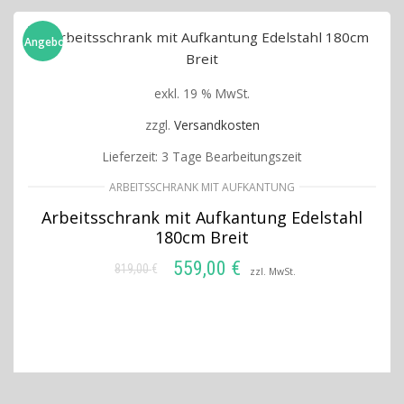
Angebot!
exkl. 19 % MwSt.
zzgl.
Versandkosten
Lieferzeit:
3 Tage Bearbeitungszeit
ARBEITSSCHRANK MIT AUFKANTUNG
Arbeitsschrank mit Aufkantung Edelstahl
180cm Breit
559,00
€
819,00
€
Ursprünglicher
Aktueller
zzl. MwSt.
Preis
Preis
IN DEN WARENKORB
war:
ist:
819,00 €
559,00 €.