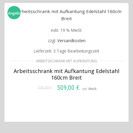
Angebot!
exkl. 19 % MwSt.
zzgl.
Versandkosten
Lieferzeit:
3 Tage Bearbeitungszeit
ARBEITSSCHRANK MIT AUFKANTUNG
Arbeitsschrank mit Aufkantung Edelstahl
160cm Breit
509,00
€
739,00
€
Ursprünglicher
Aktueller
zzl. MwSt.
Preis
Preis
IN DEN WARENKORB
war:
ist:
739,00 €
509,00 €.