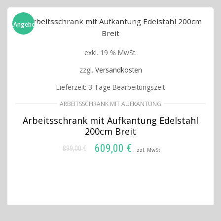
Angebot!
exkl. 19 % MwSt.
zzgl.
Versandkosten
Lieferzeit:
3 Tage Bearbeitungszeit
ARBEITSSCHRANK MIT AUFKANTUNG
Arbeitsschrank mit Aufkantung Edelstahl
200cm Breit
609,00
€
899,00
€
Ursprünglicher
Aktueller
zzl. MwSt.
Preis
Preis
IN DEN WARENKORB
war:
ist:
899,00 €
609,00 €.