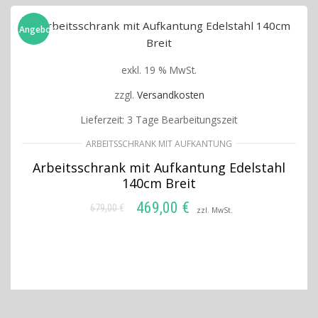
Angebot!
exkl. 19 % MwSt.
zzgl.
Versandkosten
Lieferzeit:
3 Tage Bearbeitungszeit
ARBEITSSCHRANK MIT AUFKANTUNG
Arbeitsschrank mit Aufkantung Edelstahl
140cm Breit
469,00
€
679,00
€
Ursprünglicher
Aktueller
zzl. MwSt.
Preis
Preis
IN DEN WARENKORB
war:
ist:
679,00 €
469,00 €.