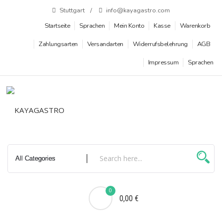
Zum
Stuttgart
info@kayagastro.com
Inhalt
Startseite
Sprachen
Mein Konto
Kasse
Warenkorb
springen
Zahlungsarten
Versandarten
Widerrufsbelehrung
AGB
Impressum
Sprachen
0
0,00 €