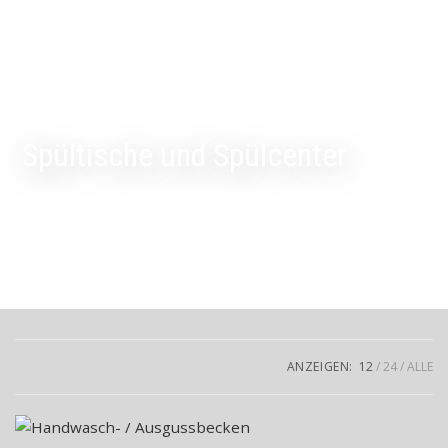
Spültische und Spülcenter
ANZEIGEN:
12
24
ALLE