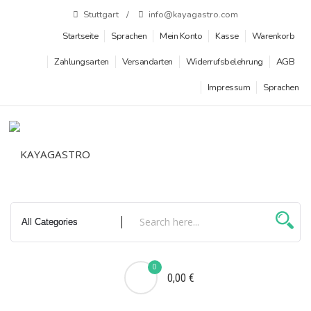
Zum
Stuttgart
info@kayagastro.com
Inhalt
Startseite
Sprachen
Mein Konto
Kasse
Warenkorb
springen
Zahlungsarten
Versandarten
Widerrufsbelehrung
AGB
Impressum
Sprachen
0
0,00 €