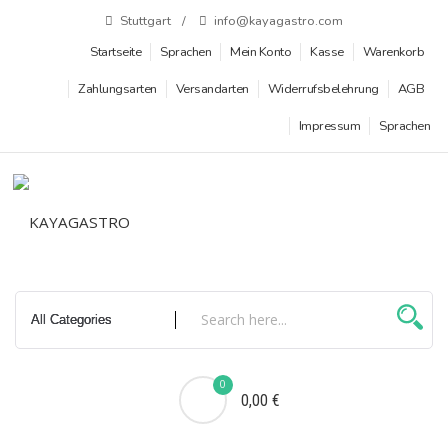
Zum
Stuttgart
info@kayagastro.com
Inhalt
Startseite
Sprachen
Mein Konto
Kasse
Warenkorb
springen
Zahlungsarten
Versandarten
Widerrufsbelehrung
AGB
Impressum
Sprachen
0
0,00 €