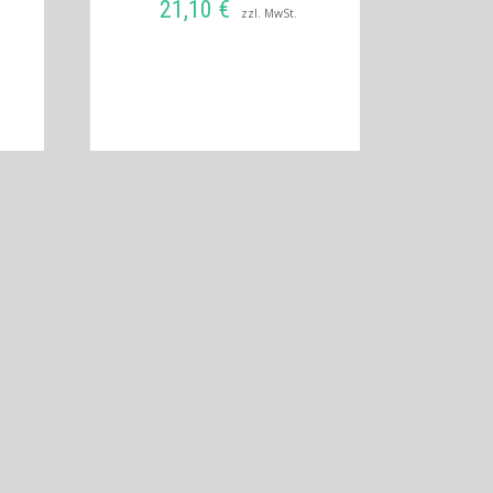
21,10
€
zzl. MwSt.
RB
IN DEN WARENKORB