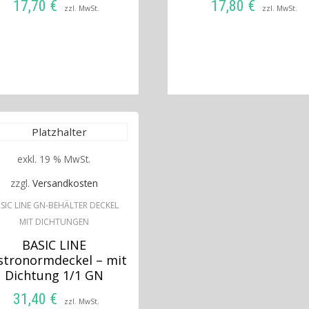
17,70
€
17,80
€
zzl. MwSt.
zzl. MwSt.
IN DEN WARENKORB
IN DEN WARENKO
exkl. 19 % MwSt.
zzgl.
Versandkosten
SIC LINE GN-BEHÄLTER DECKEL
MIT DICHTUNGEN
BASIC LINE
stronormdeckel – mit
Dichtung 1/1 GN
31,40
€
zzl. MwSt.