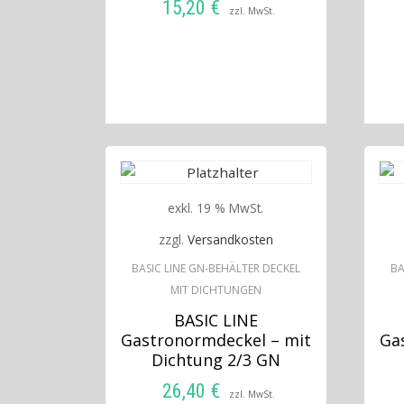
15,20
€
zzl. MwSt.
IN DEN WARENKORB
exkl. 19 % MwSt.
zzgl.
Versandkosten
BASIC LINE GN-BEHÄLTER DECKEL
BA
MIT DICHTUNGEN
BASIC LINE
Gastronormdeckel – mit
Ga
Dichtung 2/3 GN
26,40
€
zzl. MwSt.