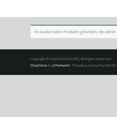
Es wurden keine Produkte gefunden, die deiner
Copyright © 2026 KAYAGASTRO, All Rights Reserved.
ShopStore
by
aThemeArt
- Proudly powered by WordP