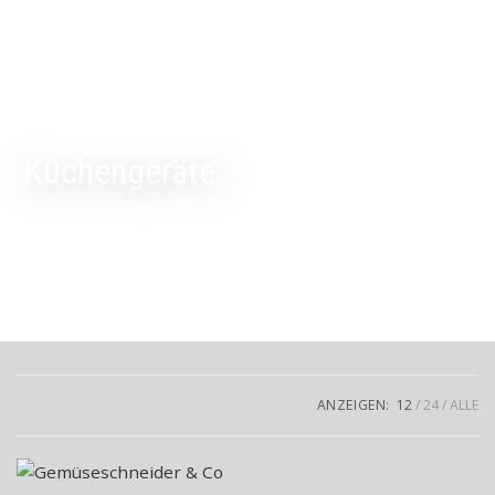
Küchengeräte
ANZEIGEN:
12
24
ALLE