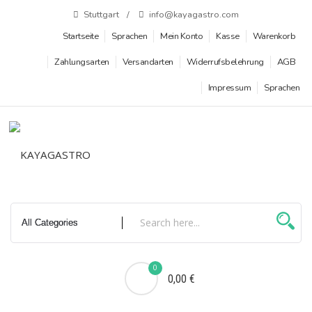
Zum
Stuttgart
info@kayagastro.com
Inhalt
Startseite
Sprachen
Mein Konto
Kasse
Warenkorb
springen
Zahlungsarten
Versandarten
Widerrufsbelehrung
AGB
Impressum
Sprachen
0
0,00 €