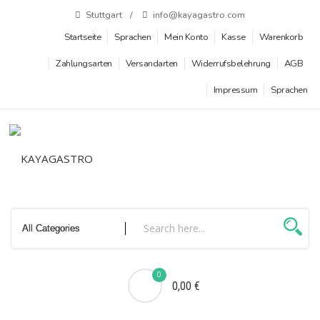
Zum
Stuttgart
info@kayagastro.com
Inhalt
Startseite
Sprachen
Mein Konto
Kasse
Warenkorb
springen
Zahlungsarten
Versandarten
Widerrufsbelehrung
AGB
Impressum
Sprachen
0
0,00 €