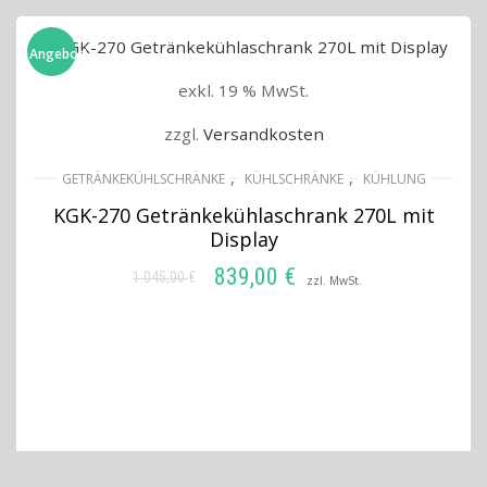
Angebot!
exkl. 19 % MwSt.
zzgl.
Versandkosten
,
,
GETRÄNKEKÜHLSCHRÄNKE
KÜHLSCHRÄNKE
KÜHLUNG
KGK-270 Getränkekühlaschrank 270L mit
Display
839,00
€
1.045,00
€
Ursprünglicher
Aktueller
zzl. MwSt.
Preis
Preis
IN DEN WARENKORB
war:
ist:
1.045,00 €
839,00 €.