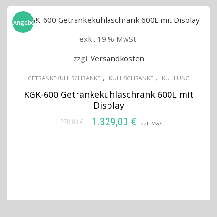
Angebot!
exkl. 19 % MwSt.
zzgl.
Versandkosten
,
,
GETRÄNKEKÜHLSCHRÄNKE
KÜHLSCHRÄNKE
KÜHLUNG
KGK-600 Getränkekühlaschrank 600L mit
Display
1.329,00
€
1.778,00
€
Ursprünglicher
Aktueller
zzl. MwSt.
Preis
Preis
IN DEN WARENKORB
war:
ist:
1.778,00 €
1.329,00 €.