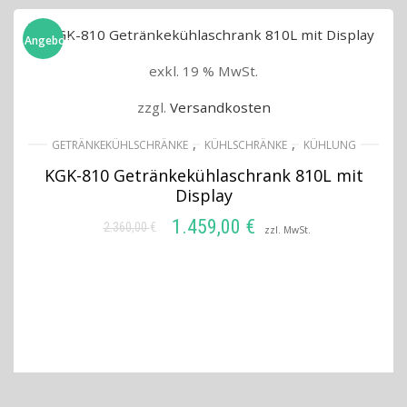
Angebot!
exkl. 19 % MwSt.
zzgl.
Versandkosten
,
,
GETRÄNKEKÜHLSCHRÄNKE
KÜHLSCHRÄNKE
KÜHLUNG
KGK-810 Getränkekühlaschrank 810L mit
Display
1.459,00
€
2.360,00
€
Ursprünglicher
Aktueller
zzl. MwSt.
Preis
Preis
IN DEN WARENKORB
war:
ist:
2.360,00 €
1.459,00 €.