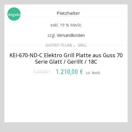
Angebot!
exkl. 19 % MwSt.
zzgl.
Versandkosten
,
GASTRO 70 LINE
GRILL
KEI-670-ND-C Elektro Grill Platte aus Guss 70
Serie Glatt / Gerillt / 18C
1.210,00
€
1.573,00
€
Ursprünglicher
Aktueller
zzl. MwSt.
Preis
Preis
IN DEN WARENKORB
war:
ist:
1.573,00 €
1.210,00 €.