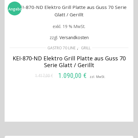
Angebot!
exkl. 19 % MwSt.
zzgl.
Versandkosten
,
GASTRO 70 LINE
GRILL
KEI-870-ND Elektro Grill Platte aus Guss 70
Serie Glatt / Gerillt
1.090,00
€
1.417,00
€
Ursprünglicher
Aktueller
zzl. MwSt.
Preis
Preis
IN DEN WARENKORB
war:
ist:
1.417,00 €
1.090,00 €.