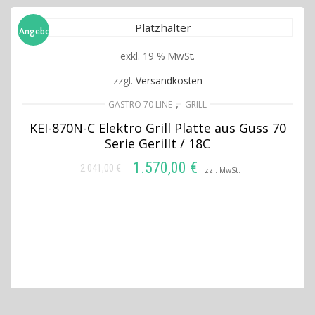
Angebot!
exkl. 19 % MwSt.
zzgl.
Versandkosten
,
GASTRO 70 LINE
GRILL
KEI-870N-C Elektro Grill Platte aus Guss 70
Serie Gerillt / 18C
1.570,00
€
2.041,00
€
Ursprünglicher
Aktueller
zzl. MwSt.
Preis
Preis
IN DEN WARENKORB
war:
ist:
2.041,00 €
1.570,00 €.