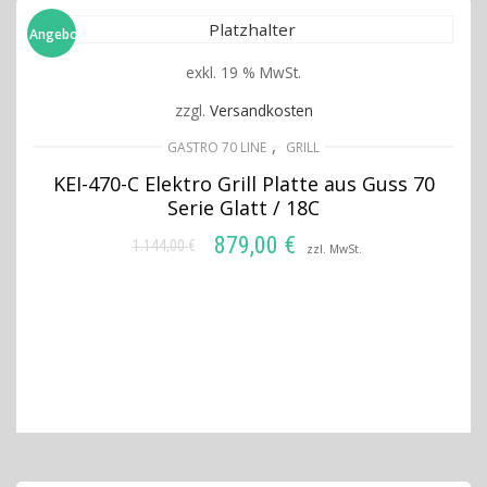
Angebot!
exkl. 19 % MwSt.
zzgl.
Versandkosten
,
GASTRO 70 LINE
GRILL
KEI-470-C Elektro Grill Platte aus Guss 70
Serie Glatt / 18C
879,00
€
1.144,00
€
Ursprünglicher
Aktueller
zzl. MwSt.
Preis
Preis
IN DEN WARENKORB
war:
ist:
1.144,00 €
879,00 €.