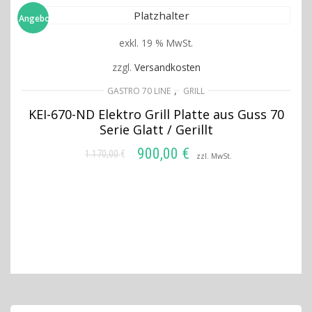
Angebot!
exkl. 19 % MwSt.
zzgl.
Versandkosten
,
GASTRO 70 LINE
GRILL
KEI-670-ND Elektro Grill Platte aus Guss 70
Serie Glatt / Gerillt
900,00
€
1.170,00
€
Ursprünglicher
Aktueller
zzl. MwSt.
Preis
Preis
IN DEN WARENKORB
war:
ist:
1.170,00 €
900,00 €.