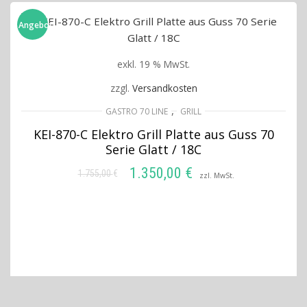
Angebot!
exkl. 19 % MwSt.
zzgl.
Versandkosten
,
GASTRO 70 LINE
GRILL
KEI-870-C Elektro Grill Platte aus Guss 70
Serie Glatt / 18C
1.350,00
€
1.755,00
€
Ursprünglicher
Aktueller
zzl. MwSt.
Preis
Preis
IN DEN WARENKORB
war:
ist:
1.755,00 €
1.350,00 €.