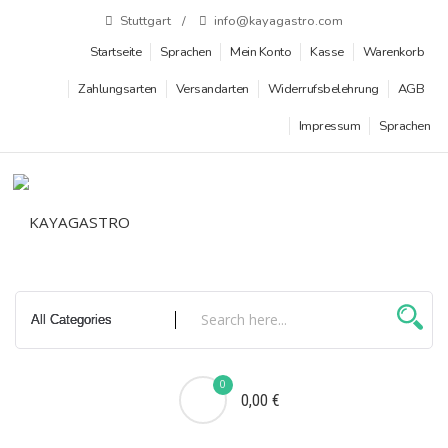
Zum
Stuttgart
info@kayagastro.com
Inhalt
Startseite
Sprachen
Mein Konto
Kasse
Warenkorb
springen
Zahlungsarten
Versandarten
Widerrufsbelehrung
AGB
Impressum
Sprachen
0
0,00 €