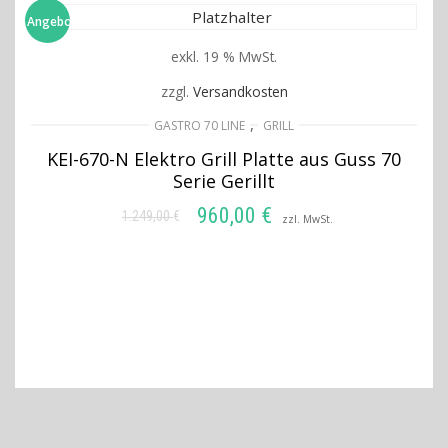
Angebot!
exkl. 19 % MwSt.
zzgl.
Versandkosten
,
GASTRO 70 LINE
GRILL
KEI-670-N Elektro Grill Platte aus Guss 70
Serie Gerillt
960,00
€
1.249,00
€
Ursprünglicher
Aktueller
zzl. MwSt.
Preis
Preis
IN DEN WARENKORB
war:
ist:
1.249,00 €
960,00 €.