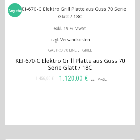
Angebot!
exkl. 19 % MwSt.
zzgl.
Versandkosten
,
GASTRO 70 LINE
GRILL
KEI-670-C Elektro Grill Platte aus Guss 70
Serie Glatt / 18C
1.120,00
€
1.456,00
€
Ursprünglicher
Aktueller
zzl. MwSt.
Preis
Preis
IN DEN WARENKORB
war:
ist:
1.456,00 €
1.120,00 €.