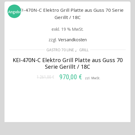
Angebot!
exkl. 19 % MwSt.
zzgl.
Versandkosten
,
GASTRO 70 LINE
GRILL
KEI-470N-C Elektro Grill Platte aus Guss 70
Serie Gerillt / 18C
970,00
€
1.261,00
€
Ursprünglicher
Aktueller
zzl. MwSt.
Preis
Preis
IN DEN WARENKORB
war:
ist:
1.261,00 €
970,00 €.