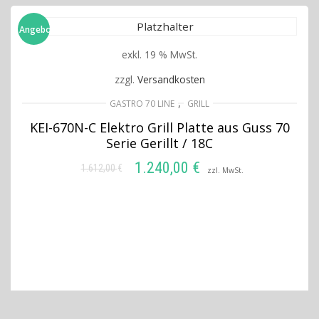
Angebot!
exkl. 19 % MwSt.
zzgl.
Versandkosten
,
GASTRO 70 LINE
GRILL
KEI-670N-C Elektro Grill Platte aus Guss 70
Serie Gerillt / 18C
1.240,00
€
1.612,00
€
Ursprünglicher
Aktueller
zzl. MwSt.
Preis
Preis
IN DEN WARENKORB
war:
ist:
1.612,00 €
1.240,00 €.