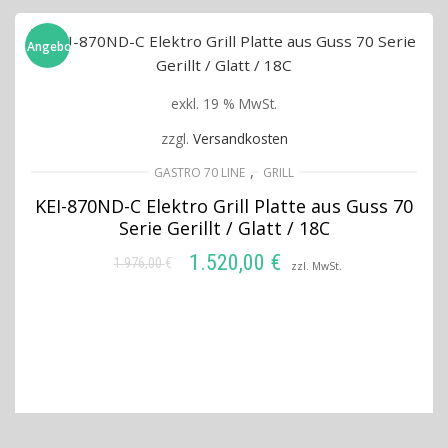
Angebot!
exkl. 19 % MwSt.
zzgl.
Versandkosten
,
GASTRO 70 LINE
GRILL
KEI-870ND-C Elektro Grill Platte aus Guss 70
Serie Gerillt / Glatt / 18C
1.520,00
€
1.976,00
€
Ursprünglicher
Aktueller
zzl. MwSt.
Preis
Preis
IN DEN WARENKORB
war:
ist:
1.976,00 €
1.520,00 €.