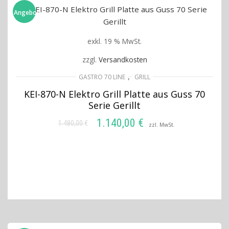
Angebot!
exkl. 19 % MwSt.
zzgl.
Versandkosten
,
GASTRO 70 LINE
GRILL
KEI-870-N Elektro Grill Platte aus Guss 70
Serie Gerillt
1.140,00
€
1.480,00
€
Ursprünglicher
Aktueller
zzl. MwSt.
Preis
Preis
IN DEN WARENKORB
war:
ist:
1.480,00 €
1.140,00 €.