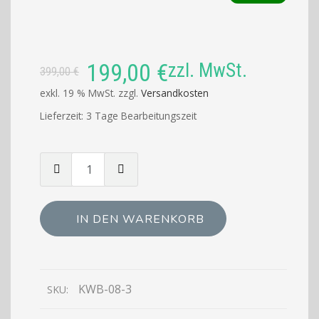
Ursprünglicher
Aktueller
199,00
€
zzl. MwSt.
399,00
€
Preis
Preis
exkl. 19 % MwSt.
zzgl.
Versandkosten
war:
ist:
Lieferzeit:
3 Tage Bearbeitungszeit
399,00 €
199,00 €.
Menge
von
Geschirrbrause
Geschirrwaschbrause
IN DEN WARENKORB
Waschbrause
Gastro
Mischbatterie
mit
KWB-08-3
SKU:
Geschirrwaschbrause