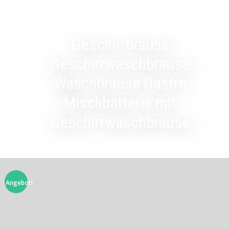
Geschirrbrause
Geschirrwaschbrause
Waschbrause Gastro
Mischbatterie mit
Geschirrwaschbrause
Angebot!