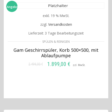
Angebot!
exkl. 19 % MwSt.
zzgl.
Versandkosten
Lieferzeit:
3 Tage Bearbeitungszeit
SPÜLEN & REINIGEN
Gam Geschirrspüler, Korb 500×500, mit
Ablaufpumpe
1.899,00
€
2.499,00
€
Ursprünglicher
Aktueller
zzl. MwSt.
Preis
Preis
IN DEN WARENKORB
war:
ist:
2.499,00 €
1.899,00 €.