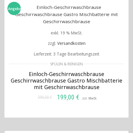
Angebot!
exkl. 19 % MwSt.
zzgl.
Versandkosten
Lieferzeit:
3 Tage Bearbeitungszeit
SPÜLEN & REINIGEN
Einloch-Geschirrwaschbrause
Geschirrwaschbrause Gastro Mischbatterie
mit Geschirrwaschbrause
199,00
€
399,00
€
Ursprünglicher
Aktueller
zzl. MwSt.
Preis
Preis
IN DEN WARENKORB
war:
ist:
399,00 €
199,00 €.