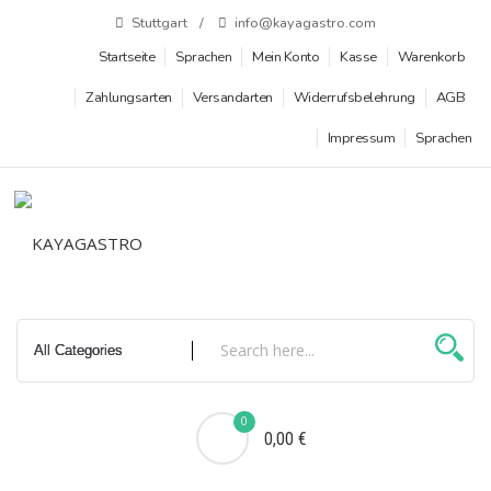
Zum
Stuttgart
info@kayagastro.com
Inhalt
Startseite
Sprachen
Mein Konto
Kasse
Warenkorb
springen
Zahlungsarten
Versandarten
Widerrufsbelehrung
AGB
Impressum
Sprachen
0
0,00 €