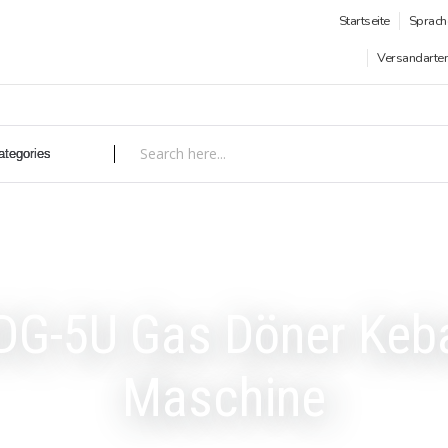
Startseite
Sprach
Versandarte
DG-5U Gas Döner Keb
Maschine