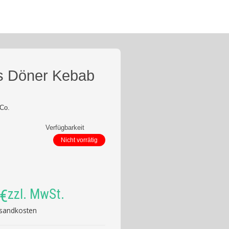
 Döner Kebab
 Co.
Verfügbarkeit
Nicht vorrätig
er
€
zzl. MwSt.
sandkosten