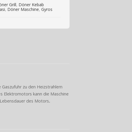
ner Grill
,
Döner Kebab
asi
,
Döner Maschine
,
Gyros
 Gaszufuhr zu den Heizstrahlern
des Elektromotors kann die Maschine
e Lebensdauer des Motors
.