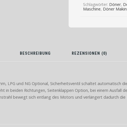
war:
ist:
Schlagwörter:
Döner
,
Dö
875,00 €
599,00 €.
Maschine
,
Döner Makin
BESCHREIBUNG
REZENSIONEN (0)
m, LPG und NG Optional, Sicherheitsventil schaltet automatisch die
ht in beiden Richtungen, Seitenklappen Option, bei einem Ausfall 
strahl bewegt sich entlang des Motors und verlängert dadurch di