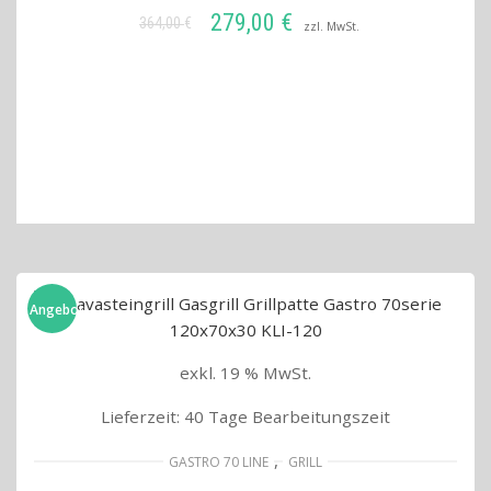
279,00
€
364,00
€
Ursprünglicher
Aktueller
zzl. MwSt.
Preis
Preis
IN DEN WARENKORB
war:
ist:
364,00 €
279,00 €.
Angebot!
exkl. 19 % MwSt.
Lieferzeit:
40 Tage Bearbeitungszeit
,
GASTRO 70 LINE
GRILL