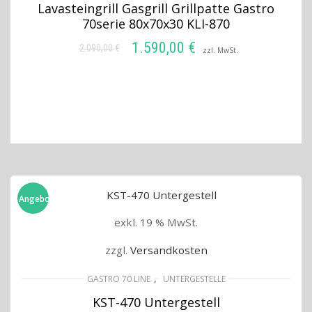
Lavasteingrill Gasgrill Grillpatte Gastro
70serie 80x70x30 KLI-870
1.590,00
€
2.090,00
€
Ursprünglicher
Aktueller
zzl. MwSt.
Preis
Preis
IN DEN WARENKORB
war:
ist:
2.090,00 €
1.590,00 €.
Angebot!
exkl. 19 % MwSt.
zzgl.
Versandkosten
,
GASTRO 70 LINE
UNTERGESTELLE
KST-470 Untergestell