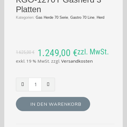
Platten
Kategorien:
Gas Herde 70 Serie
,
Gastro 70 Line
,
Herd
Ursprünglicher
Aktueller
1.249,00
€
zzl. MwSt.
1.625,00
€
Preis
Preis
exkl. 19 % MwSt.
zzgl.
Versandkosten
war:
ist:
1.625,00 €
1.249,00 €.
Menge
von
KGO-
1270Y
IN DEN WARENKORB
Gasherd
3
Platten