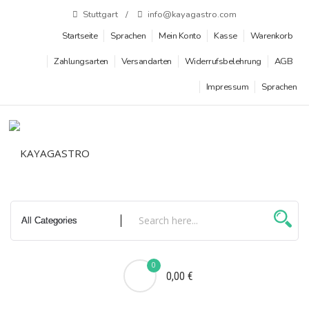
Zum
Stuttgart
info@kayagastro.com
Inhalt
Startseite
Sprachen
Mein Konto
Kasse
Warenkorb
springen
Zahlungsarten
Versandarten
Widerrufsbelehrung
AGB
Impressum
Sprachen
0
0,00 €