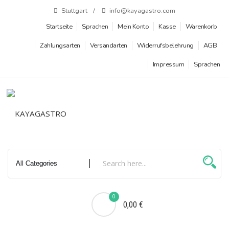
Zum
Stuttgart
info@kayagastro.com
Inhalt
Startseite
Sprachen
Mein Konto
Kasse
Warenkorb
springen
Zahlungsarten
Versandarten
Widerrufsbelehrung
AGB
Impressum
Sprachen
0
0,00 €