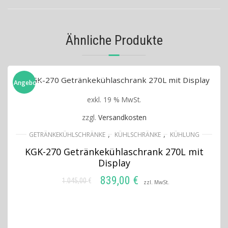
Ähnliche Produkte
Angebot!
exkl. 19 % MwSt.
zzgl.
Versandkosten
,
,
GETRÄNKEKÜHLSCHRÄNKE
KÜHLSCHRÄNKE
KÜHLUNG
KGK-270 Getränkekühlaschrank 270L mit
Display
839,00
€
1.045,00
€
Ursprünglicher
Aktueller
zzl. MwSt.
Preis
Preis
IN DEN WARENKORB
war:
ist:
1.045,00 €
839,00 €.