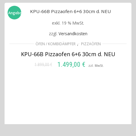
Angebot!
exkl. 19 % MwSt.
zzgl.
Versandkosten
,
ÖFEN / KOMBIDÄMPFER
PIZZAÖFEN
KPU-66B Pizzaofen 6+6 30cm d. NEU
1.499,00
€
1.899,00
€
Ursprünglicher
Aktueller
zzl. MwSt.
Preis
Preis
IN DEN WARENKORB
war:
ist:
1.899,00 €
1.499,00 €.