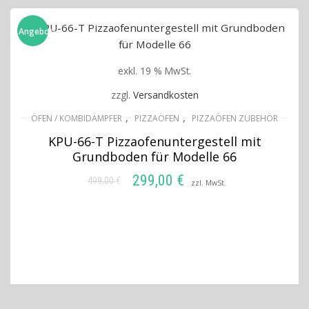
Angebot!
exkl. 19 % MwSt.
zzgl.
Versandkosten
,
,
ÖFEN / KOMBIDÄMPFER
PIZZAÖFEN
PIZZAÖFEN ZUBEHÖR
KPU-66-T Pizzaofenuntergestell mit
Grundboden für Modelle 66
299,00
€
499,00
€
Ursprünglicher
Aktueller
zzl. MwSt.
Preis
Preis
IN DEN WARENKORB
war:
ist:
499,00 €
299,00 €.