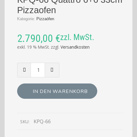
Pizzaofen
Kategorie:
Pizzaöfen
2.790,00
€
zzl. MwSt.
exkl. 19 % MwSt.
zzgl.
Versandkosten
Menge
von
KPQ-
66
IN DEN WARENKORB
Quattro
6+6
33cm
Pizzaofen
KPQ-66
SKU: