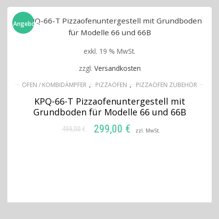
Angebot!
exkl. 19 % MwSt.
zzgl.
Versandkosten
,
,
ÖFEN / KOMBIDÄMPFER
PIZZAÖFEN
PIZZAÖFEN ZUBEHÖR
KPQ-66-T Pizzaofenuntergestell mit
Grundboden für Modelle 66 und 66B
299,00
€
499,00
€
Ursprünglicher
Aktueller
zzl. MwSt.
Preis
Preis
IN DEN WARENKORB
war:
ist:
499,00 €
299,00 €.