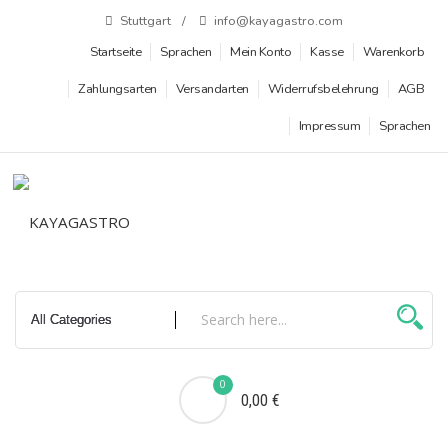
Zum
Stuttgart
info@kayagastro.com
Inhalt
Startseite
Sprachen
Mein Konto
Kasse
Warenkorb
springen
Zahlungsarten
Versandarten
Widerrufsbelehrung
AGB
Impressum
Sprachen
0
0,00 €