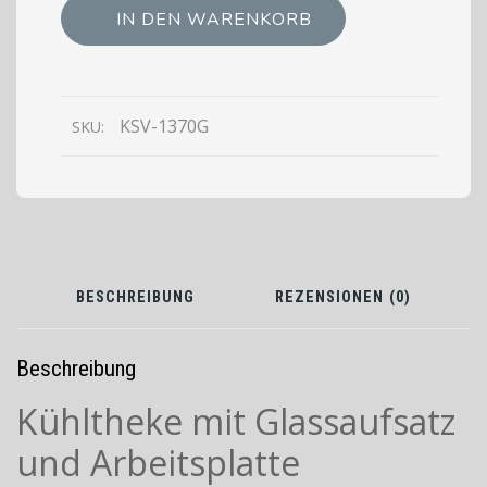
1370G
IN DEN WARENKORB
Kühltheke
mit
Glasaufsatz
und
KSV-1370G
SKU:
Arbeitsplatte
BESCHREIBUNG
REZENSIONEN (0)
Beschreibung
Kühltheke mit Glassaufsatz
und Arbeitsplatte