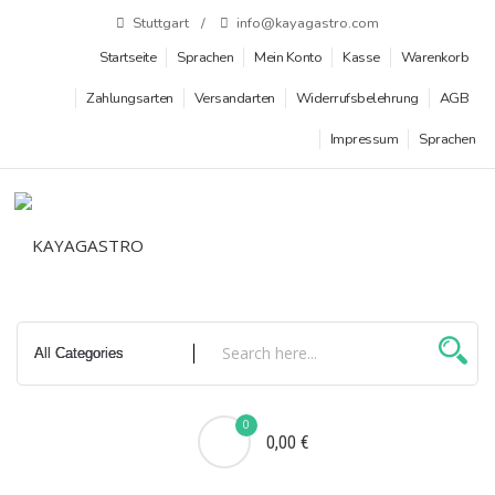
Zum
Stuttgart
info@kayagastro.com
Inhalt
Startseite
Sprachen
Mein Konto
Kasse
Warenkorb
springen
Zahlungsarten
Versandarten
Widerrufsbelehrung
AGB
Impressum
Sprachen
0
0,00 €