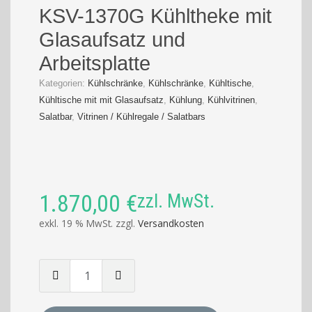
KSV-1370G Kühltheke mit
Glasaufsatz und
Arbeitsplatte
Kategorien:
Kühlschränke
,
Kühlschränke
,
Kühltische
,
Kühltische mit mit Glasaufsatz
,
Kühlung
,
Kühlvitrinen
,
Salatbar
,
Vitrinen / Kühlregale / Salatbars
1.870,00
€
zzl. MwSt.
exkl. 19 % MwSt.
zzgl.
Versandkosten
Menge
von
KSV-