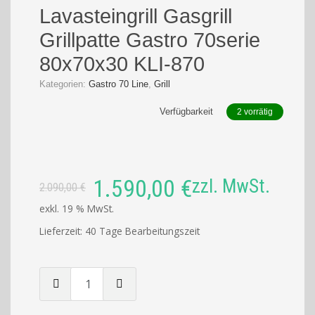
Lavasteingrill Gasgrill
Grillpatte Gastro 70serie
80x70x30 KLI-870
Kategorien:
Gastro 70 Line
,
Grill
Verfügbarkeit
2 vorrätig
Ursprünglicher
Aktueller
1.590,00
€
zzl. MwSt.
2.090,00
€
Preis
Preis
exkl. 19 % MwSt.
war:
ist:
Lieferzeit:
40 Tage Bearbeitungszeit
2.090,00 €
1.590,00 €.
Menge
von
Lavasteingrill