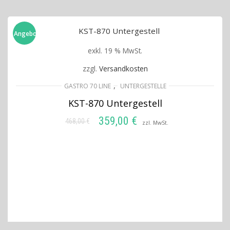
Angebot!
exkl. 19 % MwSt.
zzgl.
Versandkosten
,
GASTRO 70 LINE
UNTERGESTELLE
KST-870 Untergestell
359,00
€
468,00
€
Ursprünglicher
Aktueller
zzl. MwSt.
Preis
Preis
IN DEN WARENKORB
war:
ist:
468,00 €
359,00 €.