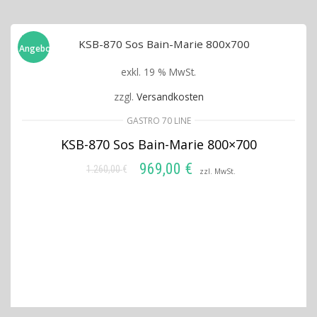
Angebot!
exkl. 19 % MwSt.
zzgl.
Versandkosten
GASTRO 70 LINE
KSB-870 Sos Bain-Marie 800×700
969,00
€
1.260,00
€
Ursprünglicher
Aktueller
zzl. MwSt.
Preis
Preis
WEITERLESEN
war:
ist:
1.260,00 €
969,00 €.