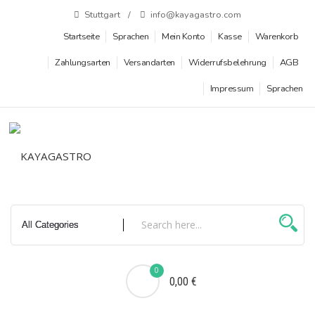
Zum
Stuttgart
info@kayagastro.com
Inhalt
Startseite
Sprachen
Mein Konto
Kasse
Warenkorb
springen
Zahlungsarten
Versandarten
Widerrufsbelehrung
AGB
Impressum
Sprachen
0
0,00 €