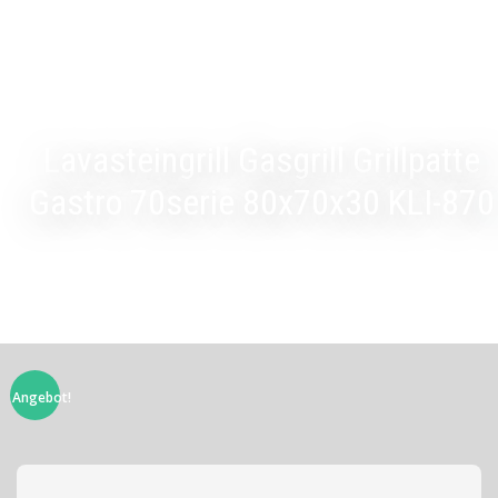
Lavasteingrill Gasgrill Grillpatte
Gastro 70serie 80x70x30 KLI-870
Angebot!