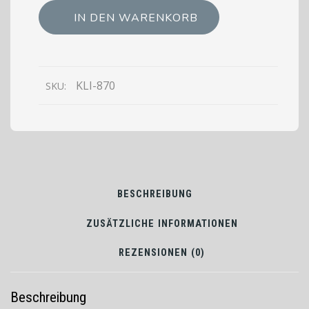
Gasgrill
IN DEN WARENKORB
Grillpatte
Gastro
70serie
80x70x30
KLI-870
SKU:
KLI-
870
BESCHREIBUNG
ZUSÄTZLICHE INFORMATIONEN
REZENSIONEN (0)
Beschreibung