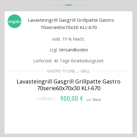
Angebot!
exkl. 19 % MwSt.
zzgl.
Versandkosten
Lieferzeit:
40 Tage Bearbeitungszeit
,
GASTRO 70 LINE
GRILL
Lavasteingrill Gasgrill Grillpatte Gastro
70serie60x70x30 KLI-670
900,00
€
1.095,00
€
Ursprünglicher
Aktueller
zzl. MwSt.
Preis
Preis
IN DEN WARENKORB
war:
ist:
1.095,00 €
900,00 €.