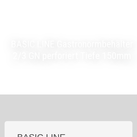
BASIC LINE Gastronormbehälter
2/3 GN perforiert Tiefe 150mm