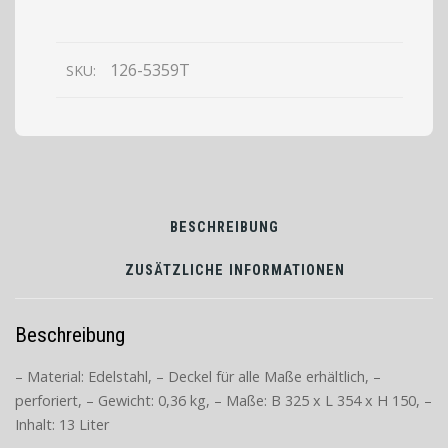
2/3
GN
perforiert
126-5359T
SKU:
Tiefe
150mm
BESCHREIBUNG
ZUSÄTZLICHE INFORMATIONEN
Beschreibung
– Material: Edelstahl, – Deckel für alle Maße erhältlich, –
perforiert, – Gewicht: 0,36 kg, – Maße: B 325 x L 354 x H 150, –
Inhalt: 13 Liter