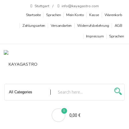
Zum
Stuttgart
info@kayagastro.com
Inhalt
Startseite
Sprachen
Mein Konto
Kasse
Warenkorb
springen
Zahlungsarten
Versandarten
Widerrufsbelehrung
AGB
Impressum
Sprachen
0
0,00 €