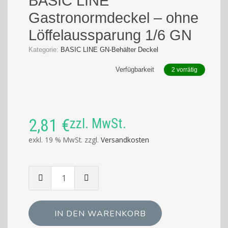
BASIC LINE
Gastronormdeckel – ohne
Löffelaussparung 1/6 GN
Kategorie:
BASIC LINE GN-Behälter Deckel
Verfügbarkeit
2 vorrätig
2,81
€
zzl. MwSt.
exkl. 19 % MwSt.
zzgl.
Versandkosten
Menge
von
BASIC
LINE
IN DEN WARENKORB
Gastronormdeckel