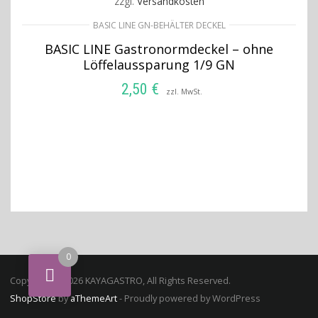
zzgl.
Versandkosten
BASIC LINE GN-BEHÄLTER DECKEL
BASIC LINE Gastronormdeckel – ohne
Löffelaussparung 1/9 GN
2,50
€
zzl. MwSt.
IN DEN WARENKORB
0
Copyright © 2026 KAYAGASTRO, All Rights Reserved.
ShopStore
by
aThemeArt
- Proudly powered by WordPress