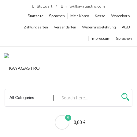
Zum
Stuttgart
info@kayagastro.com
Inhalt
Startseite
Sprachen
Mein Konto
Kasse
Warenkorb
springen
Zahlungsarten
Versandarten
Widerrufsbelehrung
AGB
Impressum
Sprachen
0
0,00 €