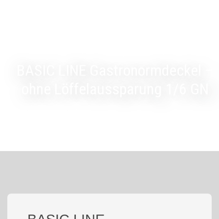
BASIC LINE Gastronormdeckel –
ohne Löffelaussparung 1/6 GN