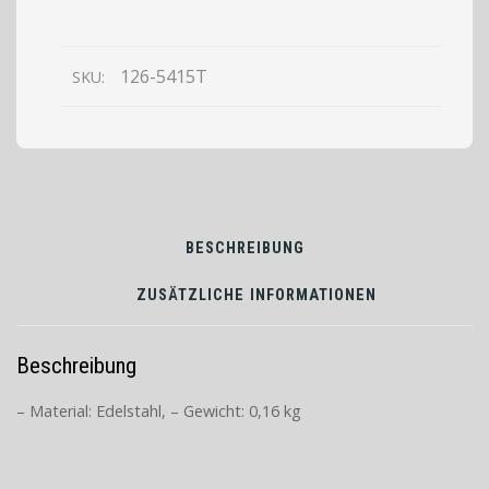
-
ohne
Löffelaussparung
126-5415T
SKU:
1/6
GN
BESCHREIBUNG
ZUSÄTZLICHE INFORMATIONEN
Beschreibung
– Material: Edelstahl, – Gewicht: 0,16 kg