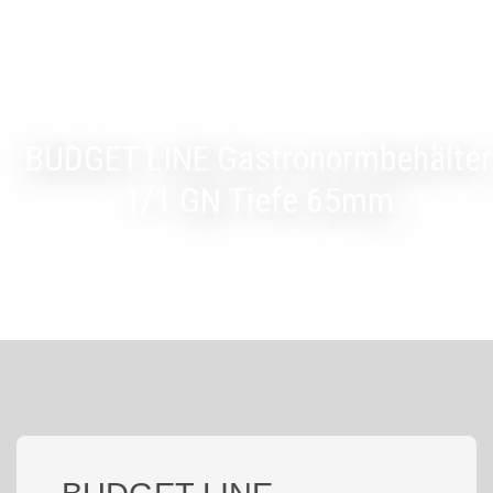
BUDGET LINE Gastronormbehälter
1/1 GN Tiefe 65mm