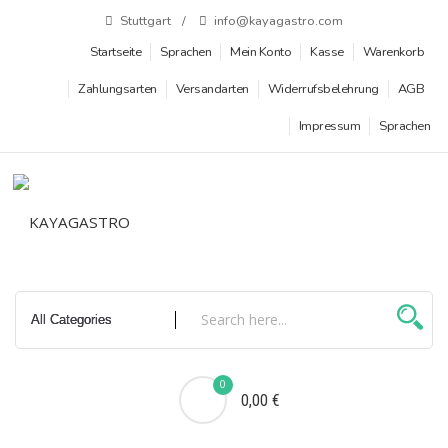
Zum
Stuttgart
info@kayagastro.com
Inhalt
Startseite
Sprachen
Mein Konto
Kasse
Warenkorb
springen
Zahlungsarten
Versandarten
Widerrufsbelehrung
AGB
Impressum
Sprachen
0
0,00 €