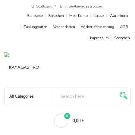
Zum
Stuttgart
info@kayagastro.com
Inhalt
Startseite
Sprachen
Mein Konto
Kasse
Warenkorb
springen
Zahlungsarten
Versandarten
Widerrufsbelehrung
AGB
Impressum
Sprachen
0
0,00 €