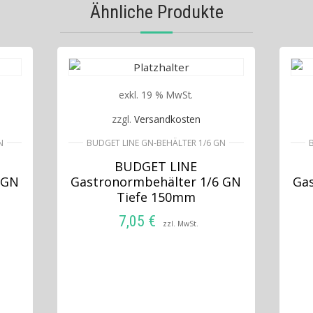
Ähnliche Produkte
exkl. 19 % MwSt.
zzgl.
Versandkosten
N
BUDGET LINE GN-BEHÄLTER 1/6 GN
BUDGET LINE
 GN
Gastronormbehälter 1/6 GN
Ga
Tiefe 150mm
7,05
€
zzl. MwSt.
IN DEN WARENKORB