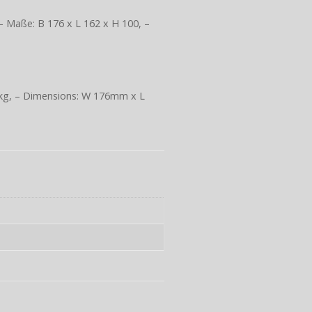
g, – Maße: B 176 x L 162 x H 100, –
0,3 kg, – Dimensions: W 176mm x L