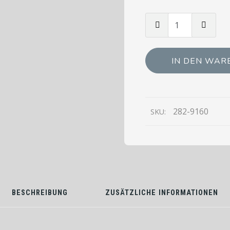
Menge
von
BUDGET
LINE
IN DEN WAR
Gastronormbehälter
1/6
GN
Tiefe
282-9160
SKU:
100mm
BESCHREIBUNG
ZUSÄTZLICHE INFORMATIONEN