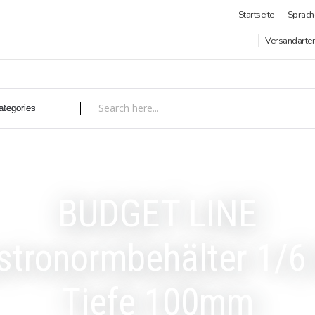
Startseite
Sprach
Versandarte
BUDGET LINE
stronormbehälter 1/6
Tiefe 100mm