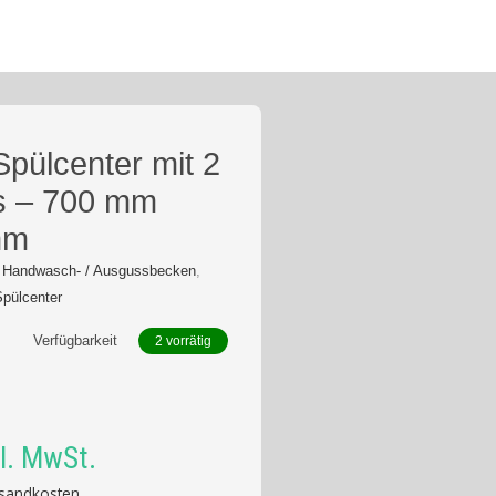
pülcenter mit 2
ks – 700 mm
mm
,
Handwasch- / Ausgussbecken
,
Spülcenter
Verfügbarkeit
2 vorrätig
l. MwSt.
sandkosten