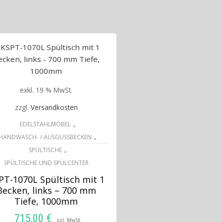
exkl. 19 % MwSt.
zzgl.
Versandkosten
,
EDELSTAHLMÖBEL
,
HANDWASCH- / AUSGUSSBECKEN
,
SPÜLTISCHE
SPÜLTISCHE UND SPÜLCENTER
PT-1070L Spültisch mit 1
Becken, links – 700 mm
Tiefe, 1000mm
715,00
€
zzl. MwSt.