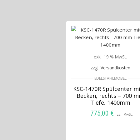
exkl. 19 % MwSt.
zzgl.
Versandkosten
EDELSTAHLMÖBEL
KSC-1470R Spülcenter mi
Becken, rechts – 700 
Tiefe, 1400mm
775,00
€
zzl. MwSt.
IN DEN WARENKORB