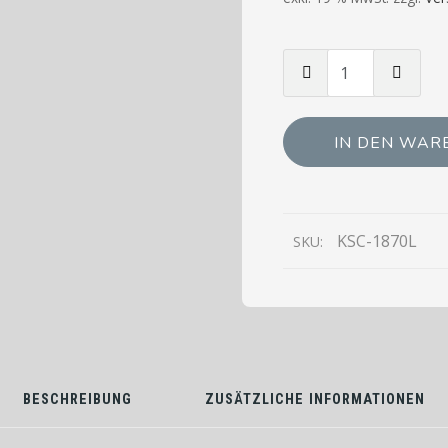
Menge
von
KSC-
1870L
IN DEN WAR
Spülcenter
mit
2
Becken,
KSC-1870L
SKU:
links
-
700
mm
Tiefe,
1800mm
BESCHREIBUNG
ZUSÄTZLICHE INFORMATIONEN