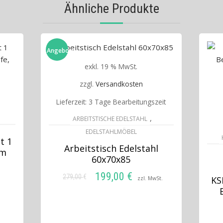
Ähnliche Produkte
Angebot!
exkl. 19 % MwSt.
zzgl.
Versandkosten
Lieferzeit:
3 Tage Bearbeitungszeit
,
ARBEITSTISCHE EDELSTAHL
EDELSTAHLMÖBEL
t 1
Arbeitstisch Edelstahl
mm
60x70x85
199,00
€
279,00
€
Ursprünglicher
Aktueller
KS
zzl. MwSt.
Preis
Preis
IN DEN WARENKORB
war:
ist:
279,00 €
199,00 €.