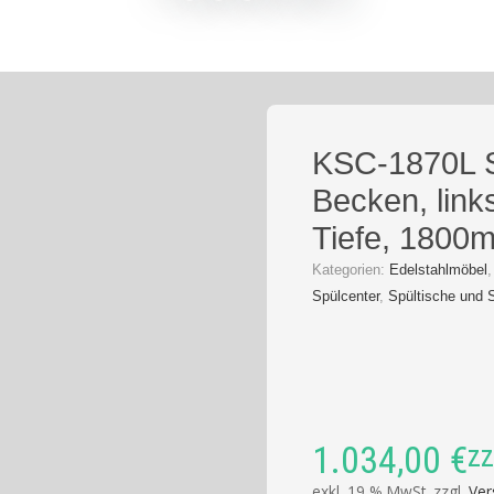
KSC-1870L S
Becken, lin
Tiefe, 1800
Kategorien:
Edelstahlmöbel
Spülcenter
,
Spültische und 
1.034,00
€
zz
exkl. 19 % MwSt.
zzgl.
Ver