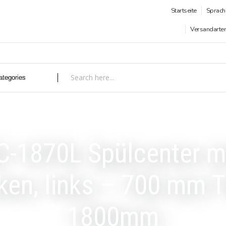
Startseite
Sprach
Versandarte
C-1870L Spülcenter mi
en, links – 700 mm T
1800mm