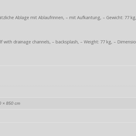
tzliche Ablage mit Ablaufrinnen, – mit Aufkantung, – Gewicht: 77 kg
elf with drainage channels, – backsplash, – Weight: 77 kg, – Dime
0 × 850 cm