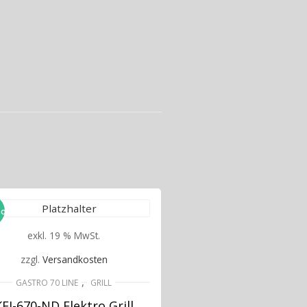
ot!
exkl. 19 % MwSt.
zzgl.
Versandkosten
,
GASTRO 70 LINE
GRILL
KEI-670-ND Elektro Grill